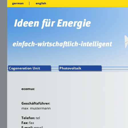
|
german
english
Cogeneration Unit
Photovoltaik
ecomuc
Geschäftsführer:
max mustermann
Telefon:
tel
Fax:
fax
E-mail:
email